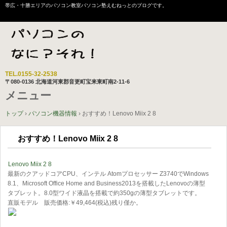
帯広・十勝エリアのパソコン教室パソコン塾えむねっとのブログです。
TEL.
0155-32-2538
〒080-0136 北海道河東郡音更町宝来東町南2-11-6
メニュー
コ
トップ
›
パソコン機器情報
›
おすすめ！Lenovo Miix 2 8
ン
テ
おすすめ！Lenovo Miix 2 8
ン
ツ
へ
Lenovo Miix 2 8
ス
最新のクアッドコアCPU、インテル Atomプロセッサー Z3740でWindows
キ
8.1、Microsoft Office Home and Business2013を搭載したLenovoの薄型
タブレット。8.0型ワイド液晶を搭載で約350gの薄型タブレットです。
ッ
直販モデル 販売価格:￥49,464(税込)残り僅か。
プ