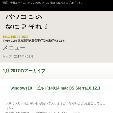
帯広・十勝エリアのパソコン教室パソコン塾えむねっとのブログです。
TEL.
0155-32-2538
〒080-0136 北海道河東郡音更町宝来東町南2-11-6
メニュー
コ
トップ
›
2017年
›
01月
ン
テ
1月 2017
ン
のアーカイブ
ツ
へ
ス
windows10 ビルド14014 macOS Sierra10.12.3
キ
ッ
プ
大寒に入り一段と寒い日が続いておりますが、皆様いかがお過ごしでしょ
うか?
windows10はfastリング向けにビルド15014をリリース。