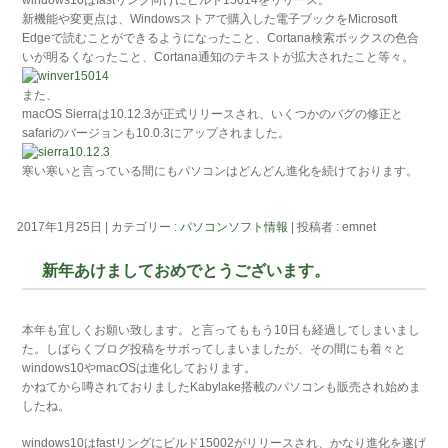
新機能や変更点は、Windowsストアで購入した電子ブックをMicrosoft
Edgeで読むことができるようになったこと、Cortana検索ボックスの色合
いが明るくなったこと、Cortana通知のテキストが拡大されたこと等々。
また、
macOS Sierraは10.12.3が正式リリースされ、いくつかのバグの修正と
safariのバージョンも10.0.3にアップされました。
寒い寒いと言っている間にもパソコンはどんどん進化を続けております。
2017年1月25日
|
カテゴリー :
パソコンソフト情報
|
投稿者 : emnet
新年あけましておめでとうございます。
本年も宜しくお願い致します。と言ってももう10日も経過してしまいまし
た。しばらくブログ投稿をサボってしまいましたが、その間にも着々と
windows10やmacOSは進化しております。
かねてから噂されておりましたKabylake搭載のパソコンも販売され始めま
したね。
windows10はfastリングにビルド15002がリリースされ、かなり進化を遂げ