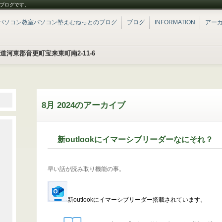
ブログです。
パソコン教室パソコン塾えむねっとのブログ
ブログ
INFORMATION
アー
北海道河東郡音更町宝来東町南2-11-6
8月 2024
のアーカイブ
新outlookにイマーシブリーダーなにそれ？
早い話が読み取り機能の事。
新outlookにイマーシブリーダー搭載されています。