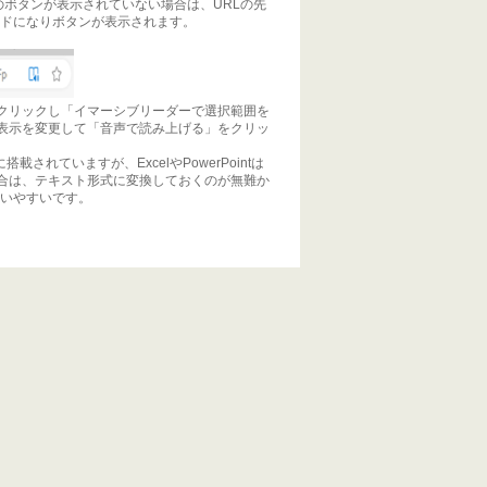
ーダーのボタンが表示されていない場合は、URLの先
モードになりボタンが表示されます。
クリックし「イマーシブリーダーで選択範囲を
表示を変更して「音声で読み上げる」をクリッ
ブ内に搭載されていますが、ExcelやPowerPointは
ルの場合は、テキスト形式に変換しておくのが無難か
使いやすいです。