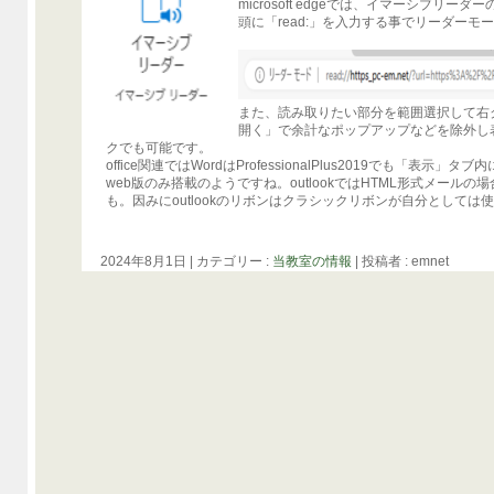
microsoft edgeでは、イマーシブリ
頭に「read:」を入力する事でリーダー
また、読み取りたい部分を範囲選択して右
開く」で余計なポップアップなどを除外し
クでも可能です。
office関連ではWordはProfessionalPlus2019でも「表示」タ
web版のみ搭載のようですね。outlookではHTML形式メー
も。因みにoutlookのリボンはクラシックリボンが自分としては
2024年8月1日
|
カテゴリー :
当教室の情報
|
投稿者 : emnet